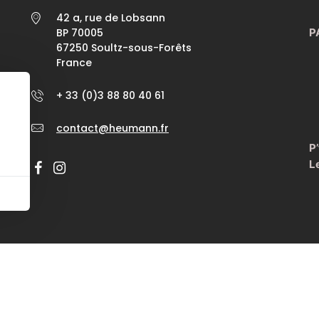
42 a, rue de Lobsann
BP 70005
P
67250 Soultz-sous-Forêts
France
+ 33 (0)3 88 80 40 61
u
contact@heumann.fr
P
L