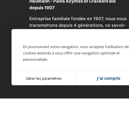
Heumann - Pains Azymes et Crackers Bio
depuis 1907
Entreprise familiale fondée en 1907, nous nous
transmettons depuis 4 générations, ce savoir-
faire ancestral pour fabriquer à Soultz-sous-
Forêts en Alsace des pains azymes selon une
recette millénaire sans cesse remise au gout d
En poursuivant votre navigation, vous acceptez l’utilisation de
jour !
cookies destinés à vous offrir une navigation optimale et
personnalisée.
Mentions légales
-
Politique de confidentialité
© 2021, Heumann.
J'ai compris
Gérer les paramètres