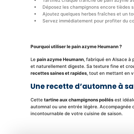
Tartinez chaque tranche de pain azyme av
Déposez les champignons encore tièdes su
Ajoutez quelques herbes fraîches et un to
Servez immédiatement pour profiter du con
Pourquoi utiliser le pain azyme Heumann ?
Le
pain azyme Heumann
, fabriqué en Alsace à p
et naturellement digeste. Sa texture fine et cro
recettes saines et rapides
, tout en mettant en v
Une recette d’automne à sav
Cette
tartine aux champignons poêlés
est idéal
automnal ou une entrée légère. Accompagnée d’u
incontournable de votre cuisine de saison.