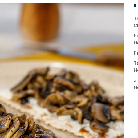
T
C
P
H
P
T
H
3
H