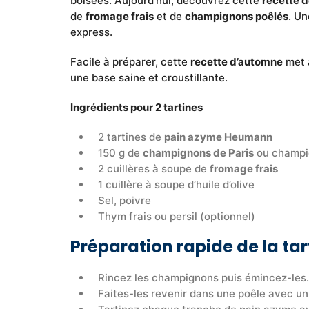
boisées. Aujourd’hui, découvrez cette
recette 
de
fromage frais
et de
champignons poêlés
. Un
express.
Facile à préparer, cette
recette d’automne
met à
une base saine et croustillante.
Ingrédients pour 2 tartines
2 tartines de
pain azyme Heumann
150 g de
champignons de Paris
ou champi
2 cuillères à soupe de
fromage frais
1 cuillère à soupe d’huile d’olive
Sel, poivre
Thym frais ou persil (optionnel)
Préparation rapide de la t
Rincez les champignons puis émincez-les.
Faites-les revenir dans une poêle avec un f