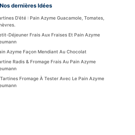
Nos dernières Idées
artines D’été : Pain Azyme Guacamole, Tomates,
hèvres.
etit-Déjeuner Frais Aux Fraises Et Pain Azyme
eumann
ain Azyme Façon Mendiant Au Chocolat
artine Radis & Fromage Frais Au Pain Azyme
eumann
 Tartines Fromage À Tester Avec Le Pain Azyme
eumann